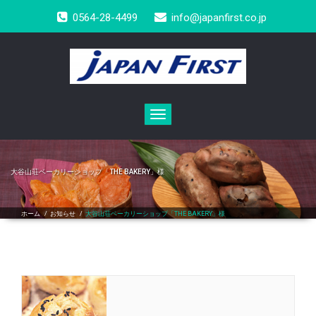
0564-28-4499
info@japanfirst.co.jp
Toggle
navigation
大谷山荘ベーカリーショップ「THE BAKERY」様
ホーム
/
お知らせ
/
大谷山荘ベーカリーショップ「THE BAKERY」様